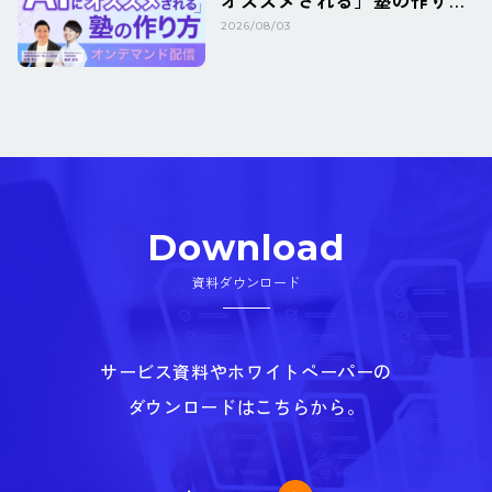
オススメされる」塾の作り
方 ~HPのクリック数を求め
2026/08/03
る...
Download
資料ダウンロード
サービス資料やホワイトペーパーの
ダウンロードはこちらから。