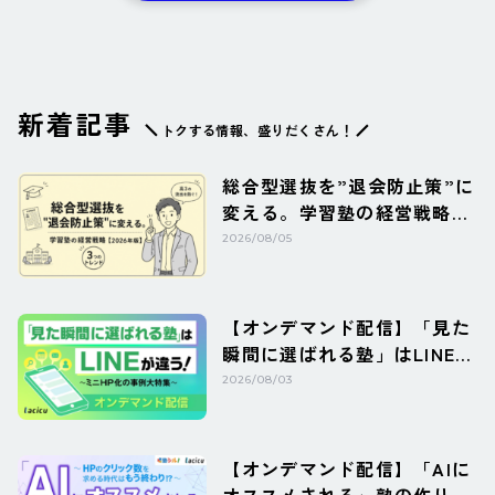
新着記事
トクする情報、盛りだくさん！
総合型選抜を”退会防止策”に
変える。学習塾の経営戦略
【2026年版】
2026/08/05
【オンデマンド配信】「見た
瞬間に選ばれる塾」はLINEが
違う！ミニHP化の事例大特
2026/08/03
集
【オンデマンド配信】「AIに