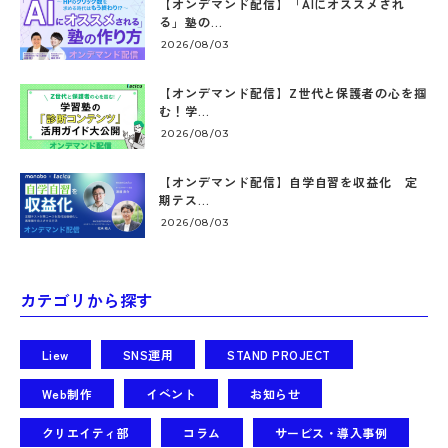
【オンデマンド配信】「AIにオススメされ
る」塾の...
2026/08/03
【オンデマンド配信】Z世代と保護者の心を掴
む！学...
2026/08/03
【オンデマンド配信】自学自習を収益化 定
期テス...
2026/08/03
カテゴリから探す
Liew
SNS運用
STAND PROJECT
Web制作
イベント
お知らせ
クリエイティ部
コラム
サービス・導入事例