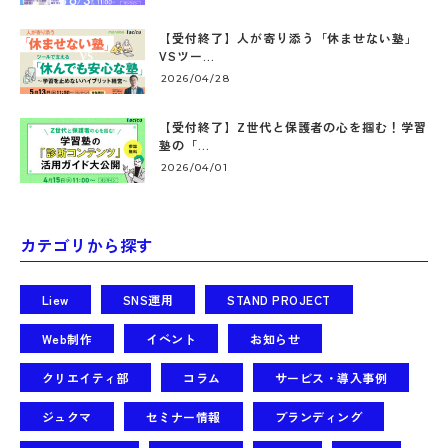
【受付終了】人が寄り添う「休ませない塾」
VSツー...
2026/04/28
【受付終了】Z世代と保護者の心を掴む！学習
塾の「...
2026/04/01
カテゴリから探す
Liew
SNS運用
STAND PROJECT
Web制作
イベント
お知らせ
クリエイティ部
コラム
サービス・導入事例
ジュクマ
セミナー情報
ブランディング