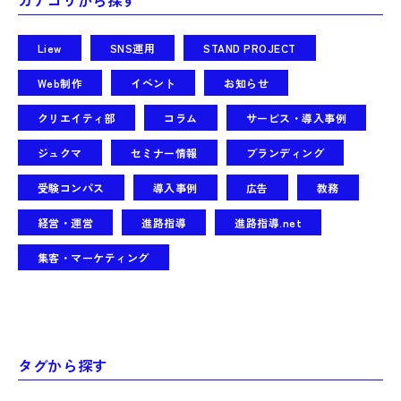
Liew
SNS運用
STAND PROJECT
Web制作
イベント
お知らせ
クリエイティ部
コラム
サービス・導入事例
ジュクマ
セミナー情報
ブランディング
受験コンパス
導入事例
広告
教務
経営・運営
進路指導
進路指導.net
集客・マーケティング
タグから探す