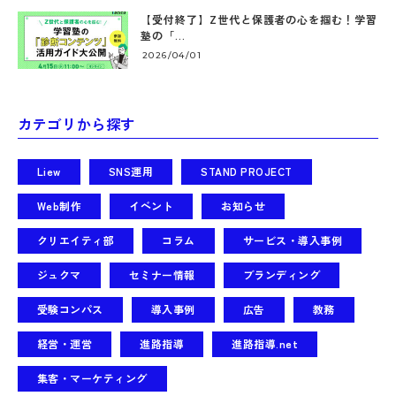
【受付終了】Z世代と保護者の心を掴む！学習
塾の「...
2026/04/01
カテゴリから探す
Liew
SNS運用
STAND PROJECT
Web制作
イベント
お知らせ
クリエイティ部
コラム
サービス・導入事例
ジュクマ
セミナー情報
ブランディング
受験コンパス
導入事例
広告
教務
経営・運営
進路指導
進路指導.net
集客・マーケティング