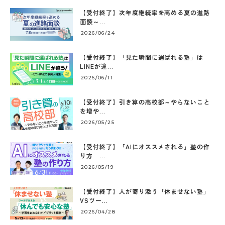
【受付終了】次年度継続率を高める夏の進路
面談～...
2026/06/24
【受付終了】「見た瞬間に選ばれる塾」は
LINEが違...
2026/06/11
【受付終了】引き算の高校部～やらないこと
を増や...
2026/05/25
【受付終了】「AIにオススメされる」塾の作
り方 ...
2026/05/19
【受付終了】人が寄り添う「休ませない塾」
VSツー...
2026/04/28