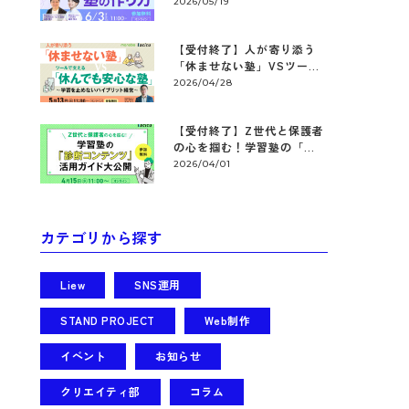
2026/05/19
【受付終了】人が寄り添う
「休ませない塾」VSツー...
2026/04/28
【受付終了】Z世代と保護者
の心を掴む！学習塾の「...
2026/04/01
カテゴリから探す
Liew
SNS運用
STAND PROJECT
Web制作
イベント
お知らせ
クリエイティ部
コラム