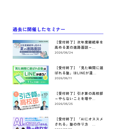
過去に開催したセミナー
【受付終了】次年度継続率を
高める夏の進路面談～...
2026/06/24
【受付終了】「見た瞬間に選
ばれる塾」はLINEが違...
2026/06/11
【受付終了】引き算の高校部
～やらないことを増や...
2026/05/25
【受付終了】「AIにオススメ
される」塾の作り方 ...