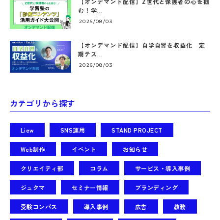
【オンデマンド配信】Z世代と保護者の心を掴
む！学...
2026/08/03
【オンデマンド配信】自学自習を収益化 定
期テス...
2026/08/03
カテゴリから探す
Liew
SNS運用
STAND PROJECT
Web制作
イベント
お知らせ
クリエイティ部
コラム
サービス・導入事例
ジュクマ
セミナー情報
ブランディング
受験コンパス
導入事例
広告
教務