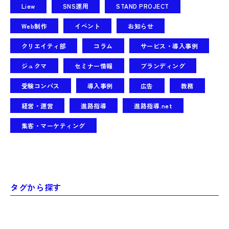
Liew
SNS運用
STAND PROJECT
Web制作
イベント
お知らせ
クリエイティ部
コラム
サービス・導入事例
ジュクマ
セミナー情報
ブランディング
受験コンパス
導入事例
広告
教務
経営・運営
進路指導
進路指導.net
集客・マーケティング
タグから探す